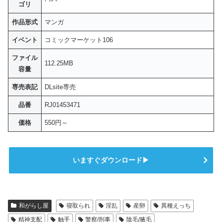
ゴリ
作品形式
マンガ
イベント
コミックマーケット106
ファイル
112.25MB
容量
専売表記
DLsite専売
品番
RJ01453471
価格
550円～
いますぐダウンロード▶
和がらし屋
寝取られ
淫乱
産卵
異種えっち
精神支配
触手
警察/刑事
陰毛/腋毛