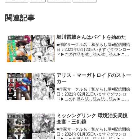
関連記事
堀川雷鼓さんはバイトを始めた
和がらし屋
■作家サークル名：和がらし屋■配信開始
日：2021年02月20日いますぐダウンロー
ド▶この作品を試し読み試し読み▶この
同人作品の詳細情報 お金に困った東方
Projectの堀川雷鼓さんが、人里でいかが
わしい飲食店でアルバイトをするお話で
す。本...
アリス・マーガトロイドのストー
和がらし屋
カー
■作家サークル名：和がらし屋■配信開始
日：2021年02月21日いますぐダウンロー
ド▶この作品を試し読み試し読み▶この
同人作品の詳細情報 東方Projectのアリ
ス・マーガトロイドさんをつけ狙うスト
ーカー男目線の成人向コメディ漫画で
ミッシングリンク-環境治安局捜
和がらし屋
す。本文...
査官・三剣鏡
■作家サークル名：和がらし屋■配信開始
日：2024年01月05日いますぐダウンロー