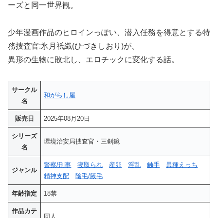
ーズと同一世界観。
少年漫画作品のヒロインっぽい、潜入任務を得意とする特
務捜査官:氷月祇織(ひづきしおり)が、
異形の生物に敗北し、エロチックに変化する話。
サークル
和がらし屋
名
販売日
2025年08月20日
シリーズ
環境治安局捜査官・三剣鏡
名
警察/刑事
寝取られ
産卵
淫乱
触手
異種えっち
ジャンル
精神支配
陰毛/腋毛
年齢指定
18禁
作品カテ
同人