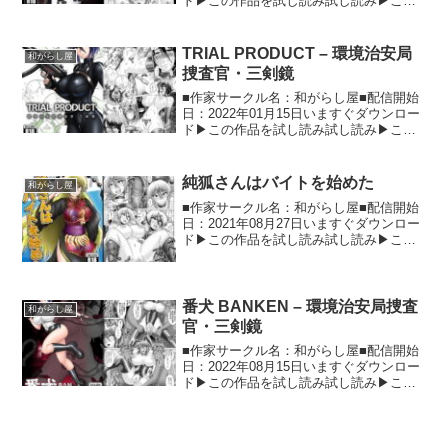
ド▶この作品を試し読み試し読み▶この
同人作品の詳細情報 詳細 オリジナル創作
「環境治安局捜査官・三剣鏡」の本。新
シリーズ?の5作目です。架空の都市「鷹
TRIAL PRODUCT – 環境治安局
和がらし屋
羽市」内...
捜査官・三剣鏡
■作家サークル名：和がらし屋■配信開始
日：2022年01月15日いますぐダウンロー
ド▶この作品を試し読み試し読み▶この
同人作品の詳細情報 詳細 オリジナル創作
「環境治安局捜査官・三剣鏡」の本で
す。架空の都市「鷹羽市」内で起きる異
純狐さんはバイトを始めた
和がらし屋
界生物事件に...
■作家サークル名：和がらし屋■配信開始
日：2021年08月27日いますぐダウンロー
ド▶この作品を試し読み試し読み▶この
同人作品の詳細情報 ストーリー お金に困
った東方Projectの純狐さんが、いかがわ
しいカメラマンの指導のもと、モデルの
ア...
番犬 BANKEN – 環境治安局捜査
和がらし屋
官・三剣鏡
■作家サークル名：和がらし屋■配信開始
日：2022年08月15日いますぐダウンロー
ド▶この作品を試し読み試し読み▶この
同人作品の詳細情報 詳細 オリジナル創作
「環境治安局捜査官・三剣鏡」の本。新
シリーズ?の2作目です。架空の都市「鷹
羽市」内...