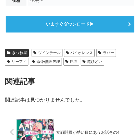
価格
770円～
いますぐダウンロード▶
きつね屋
ツインテール
バイオレンス
ラバー
リーフィ
命令/無理矢理
屈辱
超ひどい
関連記事
関連記事は見つかりませんでした。
女戦闘員が酷い目にあうお話その4