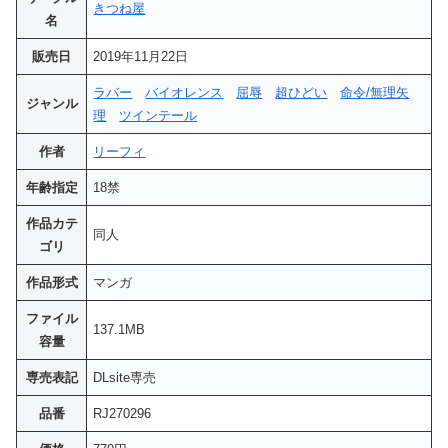
きつね屋
名
販売日
2019年11月22日
ラバー
バイオレンス
屈辱
超ひどい
命令/無理矢
ジャンル
理
ツインテール
作者
リーフィ
年齢指定
18禁
作品カテ
同人
ゴリ
作品形式
マンガ
ファイル
137.1MB
容量
専売表記
DLsite専売
品番
RJ270296