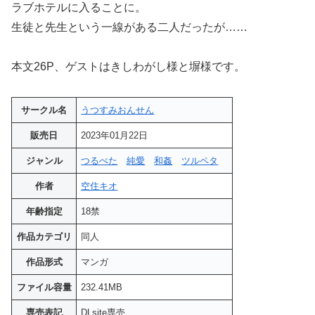
ラブホテルに入ることに。
生徒と先生という一線がある二人だったが……
本文26P、ゲストはきしわがし様と塀様です。
サークル名
うつすみおんせん
販売日
2023年01月22日
ジャンル
つるぺた
純愛
和姦
ツルペタ
作者
空住キオ
年齢指定
18禁
作品カテゴリ
同人
作品形式
マンガ
ファイル容量
232.41MB
専売表記
DLsite専売