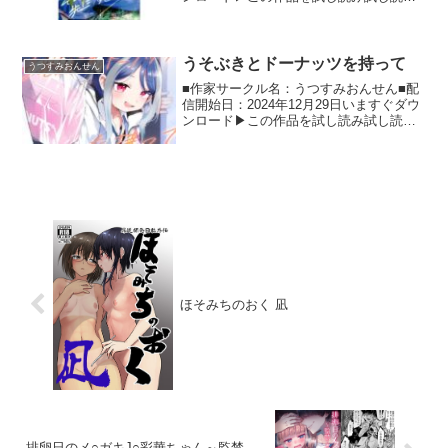
▶この同人作品の詳細情報 ミユと先生の
おはなし 最近なぜか先生のことを目で追
ってしまうミユ、その理由がよくわから
ずにいたが...
うそぶきとドーナッツを持って
うつすみおんせん
■作家サークル名：うつすみおんせん■配
信開始日：2024年12月29日いますぐダウ
ンロード▶この作品を試し読み試し読み
▶この同人作品の詳細情報 フブキと先生
のおはなし いつものようにシャーレにサ
ボりに来るフブキ(ネムガキ)。シャーレに
他の生...
ほそみちのおく 凪
排卵日のメ○ガキJ○彩華ちゃん～監禁→