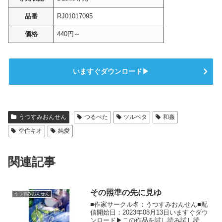
品番
RJ01017095
価格
440円～
いますぐダウンロード▶
うつすみおんせん
つるぺた
ツルペタ
和姦
空住キオ
純愛
関連記事
その照準の先に見ゆ
うつすみおんせん
■作家サークル名：うつすみおんせん■配
信開始日：2023年08月13日いますぐダウ
ンロード▶この作品を試し読み試し読み