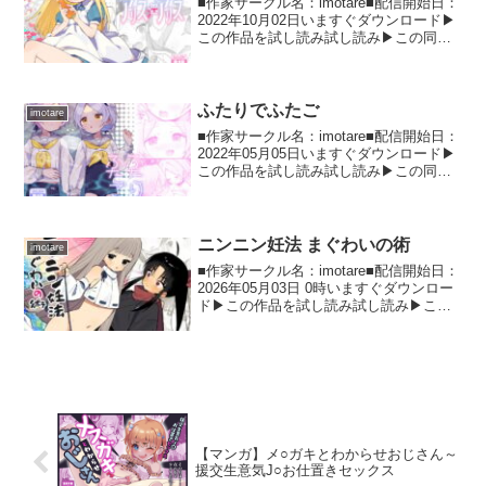
■作家サークル名：imotare■配信開始日：
2022年10月02日いますぐダウンロード▶
この作品を試し読み試し読み▶この同人
作品の詳細情報 不思議でえっちな世界
「ワンダーランド」 えっちな想像をする
のが大好きな普通の少女「アリス」は今
日も...
ふたりでふたご
imotare
■作家サークル名：imotare■配信開始日：
2022年05月05日いますぐダウンロード▶
この作品を試し読み試し読み▶この同人
作品の詳細情報 ふたりでふたご 近親相○
の意味も知らない双子は気持ちいいから
という理由だけでお互いを求め合うが、
時...
ニンニン妊法 まぐわいの術
imotare
■作家サークル名：imotare■配信開始日：
2026年05月03日 0時いますぐダウンロー
ド▶この作品を試し読み試し読み▶この
同人作品の詳細情報 ショタ忍者×○リくノ
一のボーイミーツガールイ○ピオ 忍者少
年がくノ一少女に振り回されつつも、...
【マンガ】メ○ガキとわからせおじさん～
援交生意気J○お仕置きセックス