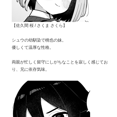
【佐久間 桜 / さくま さくら】
シュウの幼馴染で桃也の妹。
優しくて温厚な性格。
両親が忙しく留守にしがちなことを寂しく感じてお
り、兄に依存気味。