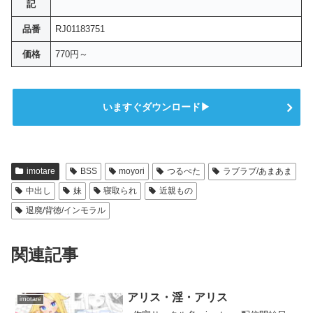
記
品番
RJ01183751
価格
770円～
いますぐダウンロード▶
imotare
BSS
moyori
つるぺた
ラブラブ/あまあま
中出し
妹
寝取られ
近親もの
退廃/背徳/インモラル
関連記事
アリス・淫・アリス
imotare