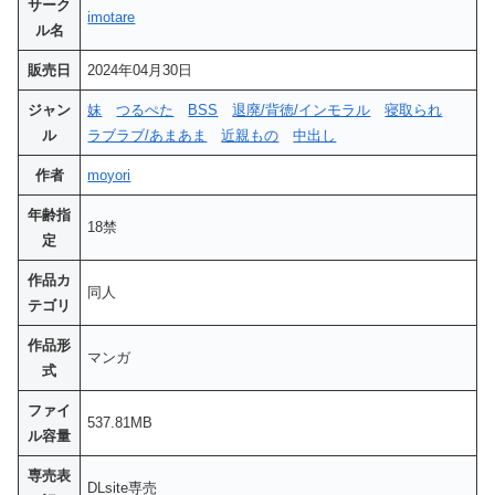
サーク
imotare
ル名
販売日
2024年04月30日
ジャン
妹
つるぺた
BSS
退廃/背徳/インモラル
寝取られ
ル
ラブラブ/あまあま
近親もの
中出し
作者
moyori
年齢指
18禁
定
作品カ
同人
テゴリ
作品形
マンガ
式
ファイ
537.81MB
ル容量
専売表
DLsite専売