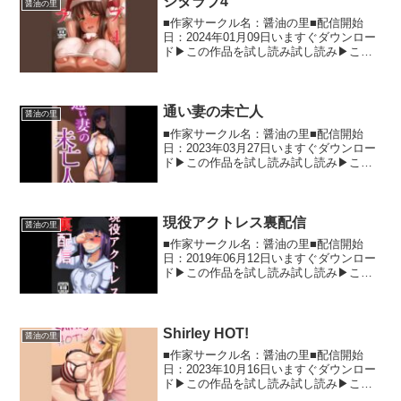
シタラブ4
醤油の里
■作家サークル名：醤油の里■配信開始
日：2024年01月09日いますぐダウンロー
ド▶この作品を試し読み試し読み▶この
同人作品の詳細情報 ア○ス・ギア・アイ
ギスのかしましオタクこと兼○谷シタラち
ゃんとイチャラブHする内容の本の四冊目
です。 サ...
通い妻の未亡人
醤油の里
■作家サークル名：醤油の里■配信開始
日：2023年03月27日いますぐダウンロー
ド▶この作品を試し読み試し読み▶この
同人作品の詳細情報 ア○ス・ギア・アイ
ギスの籠○深沙希さんとイチャラブHする
内容の本です。 サークル名醤油の里 販
売日202...
現役アクトレス裏配信
醤油の里
■作家サークル名：醤油の里■配信開始
日：2019年06月12日いますぐダウンロー
ド▶この作品を試し読み試し読み▶この
同人作品の詳細情報 ア○ス・ギア・ア○ギ
スより、二○玉舞ちゃんのオナニー配信漫
画です。オナニーだけで他キャラとの性
交は無いで...
Shirley HOT!
醤油の里
■作家サークル名：醤油の里■配信開始
日：2023年10月16日いますぐダウンロー
ド▶この作品を試し読み試し読み▶この
同人作品の詳細情報 ア○ス・ギア・アイ