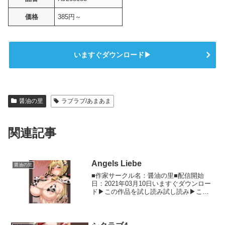
価格
385円～
いますぐダウンロード▶
醤油の里
ラブラブ/あまあま
関連記事
Angels Liebe
醤油の里
■作家サークル名：醤油の里■配信開始
日：2021年03月10日いますぐダウンロー
ド▶この作品を試し読み試し読み▶この
同人作品の詳細情報 アリ○・ギア・アイ
ギスより、リ○・ヘ○シェルのイチャラブ
Hパイズリメイン本です。 サークル名醤
油の里 販...