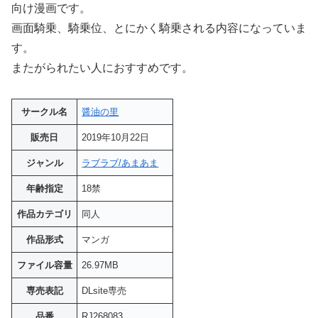
向け漫画です。
画面騎乗、騎乗位、とにかく騎乗される内容になっていま
す。
またがられたい人におすすめです。
サークル名
醤油の里
販売日
2019年10月22日
ジャンル
ラブラブ/あまあま
年齢指定
18禁
作品カテゴリ
同人
作品形式
マンガ
ファイル容量
26.97MB
専売表記
DLsite専売
品番
RJ268083