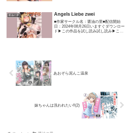
ギスのシャーリー・オー◯レイさんとイ
チャラブHする内容の本です。 サークル
名醤油の里 ...
Angels Liebe zwei
醤油の里
■作家サークル名：醤油の里■配信開始
日：2024年08月26日いますぐダウンロー
ド▶この作品を試し読み試し読み▶この
同人作品の詳細情報 ア○ス・ギア・アイ
ギスのつなぎを着た天使ことリタ・ヘ◯
シェルさんとイチャラブHする内容の本の
二冊目です。...
あおぞら泥んこ温泉
妹ちゃんは洗われたい‼(2)