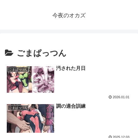
今夜のオカズ
ごまぱっつん
汚された月日
ごまぱっつん
2026.01.01
調の適合訓練
ごまぱっつん
2025.12.03