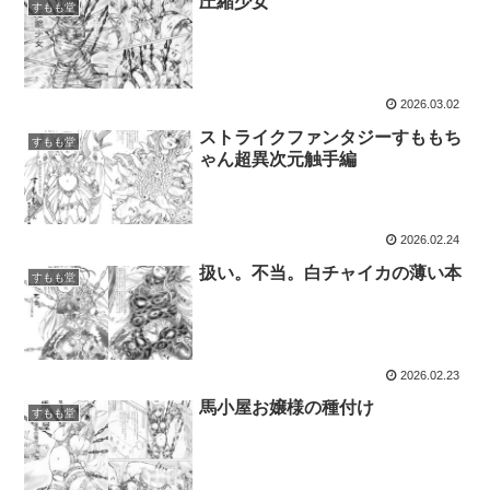
圧縮少女
すもも堂
2026.03.02
ストライクファンタジーすももち
すもも堂
ゃん超異次元触手編
2026.02.24
扱い。不当。白チャイカの薄い本
すもも堂
2026.02.23
馬小屋お嬢様の種付け
すもも堂