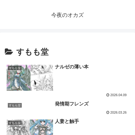
今夜のオカズ
すもも堂
ナルゼの薄い本
すもも堂
2026.04.09
発情期フレンズ
すもも堂
2026.03.26
人妻と触手
すもも堂