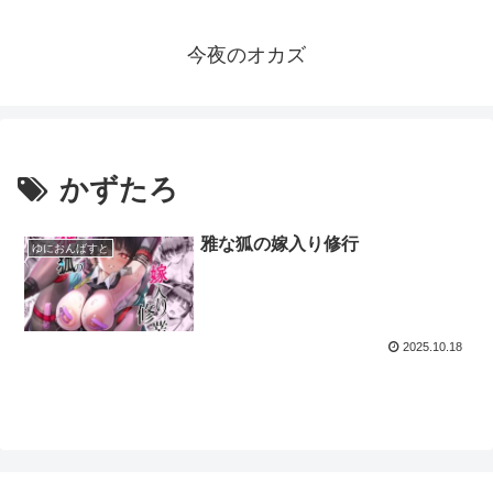
今夜のオカズ
かずたろ
雅な狐の嫁入り修行
ゆにおんばすと
2025.10.18